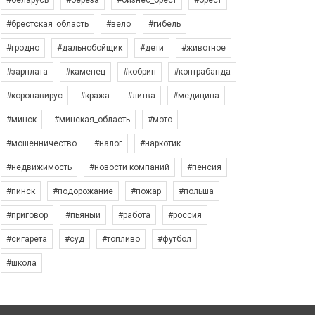
#беларусь
#берёза
#бизнес_брест
#брест
#брестская_область
#вело
#гибель
#гродно
#дальнобойщик
#дети
#животное
#зарплата
#каменец
#кобрин
#контрабанда
#коронавирус
#кража
#литва
#медицина
#минск
#минская_область
#мото
#мошенничество
#налог
#наркотик
#недвижимость
#новости компаний
#пенсия
#пинск
#подорожание
#пожар
#польша
#приговор
#пьяный
#работа
#россия
#сигарета
#суд
#топливо
#футбол
#школа