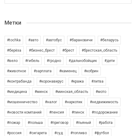
Метки
#tochka
#авто
#автобус
#барановичи
#беларусь
#берёза
#бизнес_брест
#брест
#брестская_область
#вело
#гибель
#гродно
#дальнобойщик
#дети
#животное
#зарплата
#каменец
#кобрин
#контрабанда
#коронавирус
#кража
#литва
#медицина
#минск
#минская_область
#мото
#мошенничество
#налог
#наркотик
#недвижимость
#новости компаний
#пенсия
#пинск
#подорожание
#пожар
#польша
#приговор
#пьяный
#работа
#россия
#сигарета
#суд
#топливо
#футбол