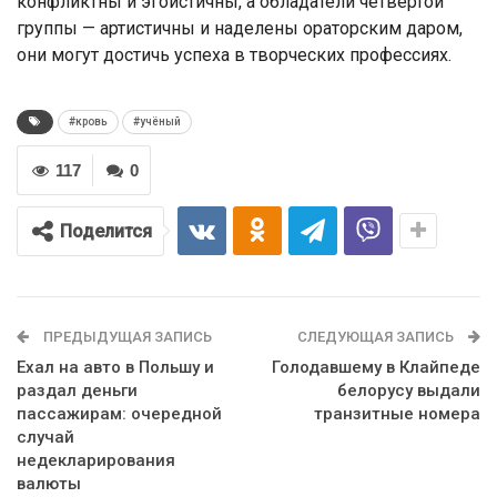
конфликтны и эгоистичны, а обладатели четвертой
группы — артистичны и наделены ораторским даром,
они могут достичь успеха в творческих профессиях.
#кровь
#учёный
117
0
Поделится
ПРЕДЫДУЩАЯ ЗАПИСЬ
СЛЕДУЮЩАЯ ЗАПИСЬ
Ехал на авто в Польшу и
Голодавшему в Клайпеде
раздал деньги
белорусу выдали
пассажирам: очередной
транзитные номера
случай
недекларирования
валюты