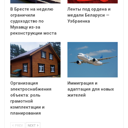
В Бресте на неделю
Ленты под ордена и
ограничили
медали Беларуси —
судоходство по
Узбраенка
Мухавцу из-за
реконструкции моста
Организация
Иммиграция и
электроснабжения
адаптация для новых
объекта: роль
жителей
грамотной
комплектации и
планирования
PREV
NEXT