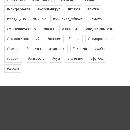
#контрабанда
#коронавирус
#кража
#литва
#медицина
#минск
#минская_область
#мото
#мошенничество
#налог
#наркотик
#недвижимость
#новости компаний
#пенсия
#пинск
#подорожание
#пожар
#польша
#приговор
#пьяный
#работа
#россия
#сигарета
#суд
#топливо
#футбол
#школа