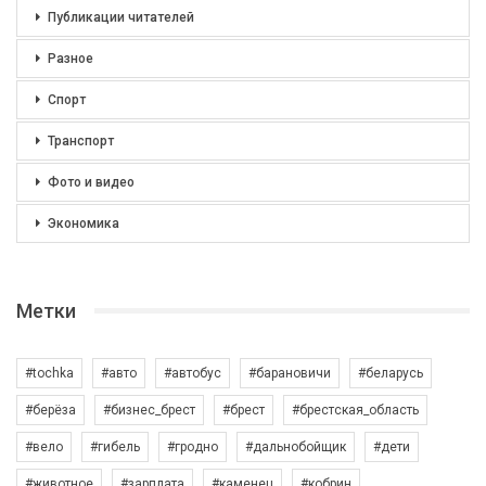
Публикации читателей
Разное
Спорт
Транспорт
Фото и видео
Экономика
Метки
#tochka
#авто
#автобус
#барановичи
#беларусь
#берёза
#бизнес_брест
#брест
#брестская_область
#вело
#гибель
#гродно
#дальнобойщик
#дети
#животное
#зарплата
#каменец
#кобрин