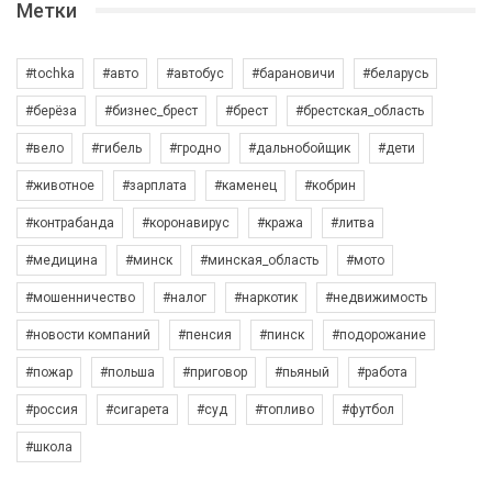
Метки
#tochka
#авто
#автобус
#барановичи
#беларусь
#берёза
#бизнес_брест
#брест
#брестская_область
#вело
#гибель
#гродно
#дальнобойщик
#дети
#животное
#зарплата
#каменец
#кобрин
#контрабанда
#коронавирус
#кража
#литва
#медицина
#минск
#минская_область
#мото
#мошенничество
#налог
#наркотик
#недвижимость
#новости компаний
#пенсия
#пинск
#подорожание
#пожар
#польша
#приговор
#пьяный
#работа
#россия
#сигарета
#суд
#топливо
#футбол
#школа