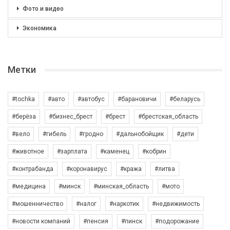
Фото и видео
Экономика
Метки
#tochka
#авто
#автобус
#барановичи
#беларусь
#берёза
#бизнес_брест
#брест
#брестская_область
#вело
#гибель
#гродно
#дальнобойщик
#дети
#животное
#зарплата
#каменец
#кобрин
#контрабанда
#коронавирус
#кража
#литва
#медицина
#минск
#минская_область
#мото
#мошенничество
#налог
#наркотик
#недвижимость
#новости компаний
#пенсия
#пинск
#подорожание