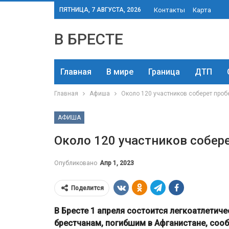
ПЯТНИЦА, 7 АВГУСТА, 2026
Контакты
Карта
В БРЕСТЕ
Главная
В мире
Граница
ДТП
Главная
Афиша
Около 120 участников соберет проб
АФИША
Около 120 участников собере
Опубликовано
Апр 1, 2023
Поделится
В Бресте 1 апреля состоится легкоатлетиче
брестчанам, погибшим в Афганистане, соо