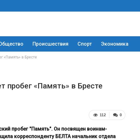
Общество
Происшествия
Спорт
Экономика
ег «Память» в Бресте
т пробег «Память» в Бресте
112
0
ский пробег "Память". Он посвящен воинам-
бщила корреспонденту БЕЛТА начальник отдела