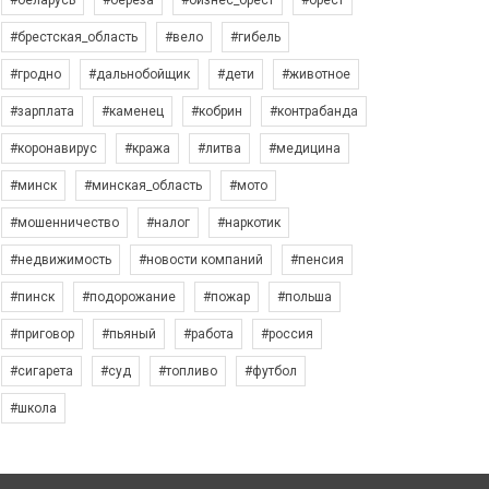
#беларусь
#берёза
#бизнес_брест
#брест
#брестская_область
#вело
#гибель
#гродно
#дальнобойщик
#дети
#животное
#зарплата
#каменец
#кобрин
#контрабанда
#коронавирус
#кража
#литва
#медицина
#минск
#минская_область
#мото
#мошенничество
#налог
#наркотик
#недвижимость
#новости компаний
#пенсия
#пинск
#подорожание
#пожар
#польша
#приговор
#пьяный
#работа
#россия
#сигарета
#суд
#топливо
#футбол
#школа