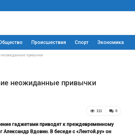
Общество
Происшествия
Спорт
Экономика
е неожиданные привычки
ние неожиданные привычки
111
0
чение гаджетами приводят к преждевременному
г Александр Вдовин. В беседе с «Лентой.ру» он