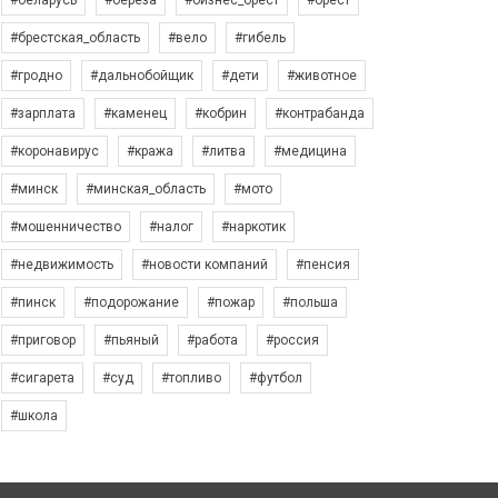
#беларусь
#берёза
#бизнес_брест
#брест
#брестская_область
#вело
#гибель
#гродно
#дальнобойщик
#дети
#животное
#зарплата
#каменец
#кобрин
#контрабанда
#коронавирус
#кража
#литва
#медицина
#минск
#минская_область
#мото
#мошенничество
#налог
#наркотик
#недвижимость
#новости компаний
#пенсия
#пинск
#подорожание
#пожар
#польша
#приговор
#пьяный
#работа
#россия
#сигарета
#суд
#топливо
#футбол
#школа