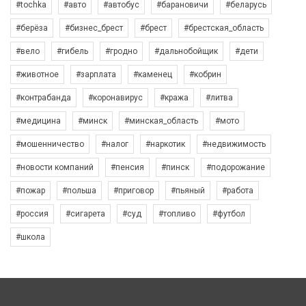
#tochka
#авто
#автобус
#барановичи
#беларусь
#берёза
#бизнес_брест
#брест
#брестская_область
#вело
#гибель
#гродно
#дальнобойщик
#дети
#животное
#зарплата
#каменец
#кобрин
#контрабанда
#коронавирус
#кража
#литва
#медицина
#минск
#минская_область
#мото
#мошенничество
#налог
#наркотик
#недвижимость
#новости компаний
#пенсия
#пинск
#подорожание
#пожар
#польша
#приговор
#пьяный
#работа
#россия
#сигарета
#суд
#топливо
#футбол
#школа