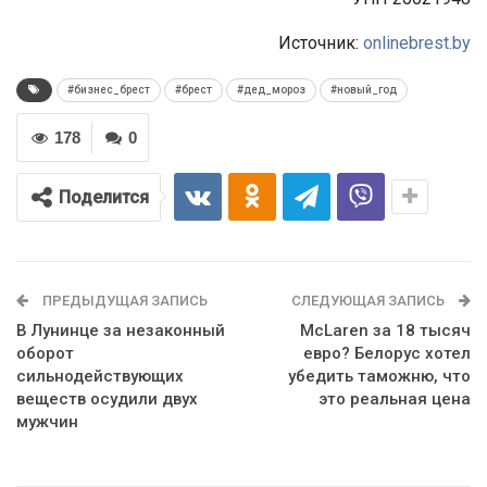
Источник:
onlinebrest.by
#бизнес_брест
#брест
#дед_мороз
#новый_год
178
0
Поделится
ПРЕДЫДУЩАЯ ЗАПИСЬ
СЛЕДУЮЩАЯ ЗАПИСЬ
В Лунинце за незаконный
McLaren за 18 тысяч
оборот
евро? Белорус хотел
сильнодействующих
убедить таможню, что
веществ осудили двух
это реальная цена
мужчин