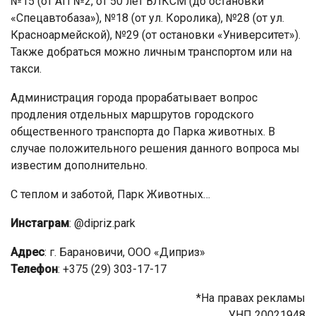
№15 (от АП №2, от 50 лет ВЛКСМ (до остановки
«Спецавтобаза»), №18 (от ул. Королика), №28 (от ул.
Красноармейской), №29 (от остановки «Университет»).
Также добраться можно личным транспортом или на
такси.
Администрация города прорабатывает вопрос
продления отдельных маршрутов городского
общественного транспорта до Парка животных. В
случае положительного решения данного вопроса мы
известим дополнительно.
С теплом и заботой, Парк Животных…
Инстаграм
: @dipriz.park
Адрес
: г. Барановичи, ООО «Диприз»
Телефон
: +375 (29) 303-17-17
*На правах рекламы
УНП 20021948