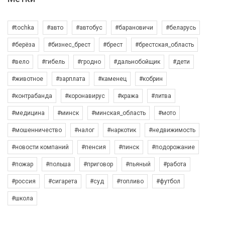
#tochka
#авто
#автобус
#барановичи
#беларусь
#берёза
#бизнес_брест
#брест
#брестская_область
#вело
#гибель
#гродно
#дальнобойщик
#дети
#животное
#зарплата
#каменец
#кобрин
#контрабанда
#коронавирус
#кража
#литва
#медицина
#минск
#минская_область
#мото
#мошенничество
#налог
#наркотик
#недвижимость
#новости компаний
#пенсия
#пинск
#подорожание
#пожар
#польша
#приговор
#пьяный
#работа
#россия
#сигарета
#суд
#топливо
#футбол
#школа