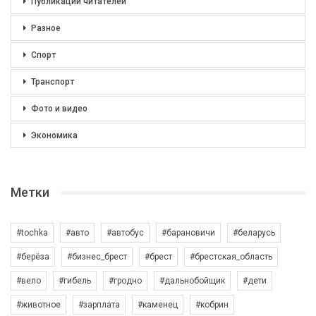
Публикации читателей
Разное
Спорт
Транспорт
Фото и видео
Экономика
Метки
#tochka
#авто
#автобус
#барановичи
#беларусь
#берёза
#бизнес_брест
#брест
#брестская_область
#вело
#гибель
#гродно
#дальнобойщик
#дети
#животное
#зарплата
#каменец
#кобрин