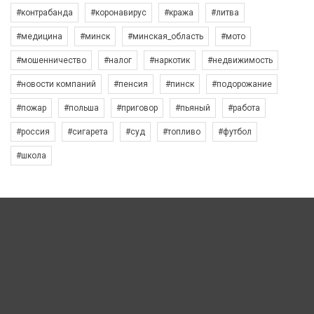
#контрабанда
#коронавирус
#кража
#литва
#медицина
#минск
#минская_область
#мото
#мошенничество
#налог
#наркотик
#недвижимость
#новости компаний
#пенсия
#пинск
#подорожание
#пожар
#польша
#приговор
#пьяный
#работа
#россия
#сигарета
#суд
#топливо
#футбол
#школа