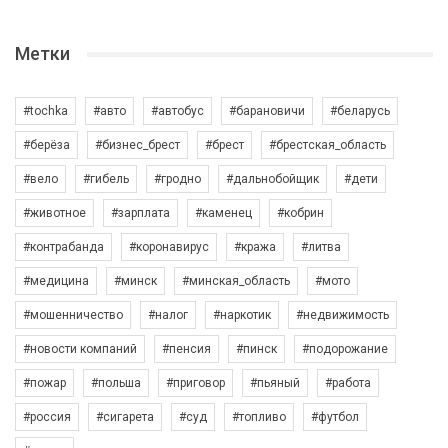
Метки
#tochka
#авто
#автобус
#барановичи
#беларусь
#берёза
#бизнес_брест
#брест
#брестская_область
#вело
#гибель
#гродно
#дальнобойщик
#дети
#животное
#зарплата
#каменец
#кобрин
#контрабанда
#коронавирус
#кража
#литва
#медицина
#минск
#минская_область
#мото
#мошенничество
#налог
#наркотик
#недвижимость
#новости компаний
#пенсия
#пинск
#подорожание
#пожар
#польша
#приговор
#пьяный
#работа
#россия
#сигарета
#суд
#топливо
#футбол