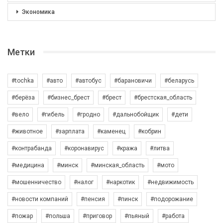
Экономика
Метки
#tochka
#авто
#автобус
#барановичи
#беларусь
#берёза
#бизнес_брест
#брест
#брестская_область
#вело
#гибель
#гродно
#дальнобойщик
#дети
#животное
#зарплата
#каменец
#кобрин
#контрабанда
#коронавирус
#кража
#литва
#медицина
#минск
#минская_область
#мото
#мошенничество
#налог
#наркотик
#недвижимость
#новости компаний
#пенсия
#пинск
#подорожание
#пожар
#польша
#приговор
#пьяный
#работа