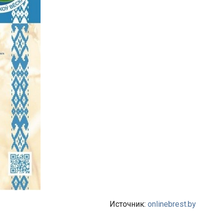
Источник:
onlinebrest.by