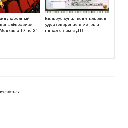
еждународный
Белорус купил водительское
валь «Евразия»
удостоверение в метро и
Москве с 17 по 21
попал с ним в ДТП
изоваться
.