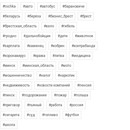
#tochka
#авто
#автобус
#барановичи
#беларусь
#берёза
#бизнес_брест
#брест
#брестская_область
#вело
#гибель
#гродно
#дальнобойщик
#дети
#животное
#зарплата
#каменец
#кобрин
#контрабанда
#коронавирус
#кража
#литва
#медицина
#минск
#минская_область
#мото
#мошенничество
#налог
#наркотик
#недвижимость
#новости компаний
#пенсия
#пинск
#подорожание
#пожар
#польша
#приговор
#пьяный
#работа
#россия
#сигарета
#суд
#топливо
#футбол
#школа