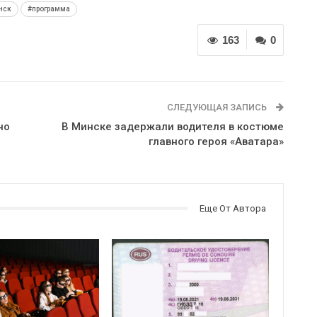
нск
#программа
163
0
СЛЕДУЮЩАЯ ЗАПИСЬ
но
В Минске задержали водителя в костюме
главного героя «Аватара»
Еще От Автора