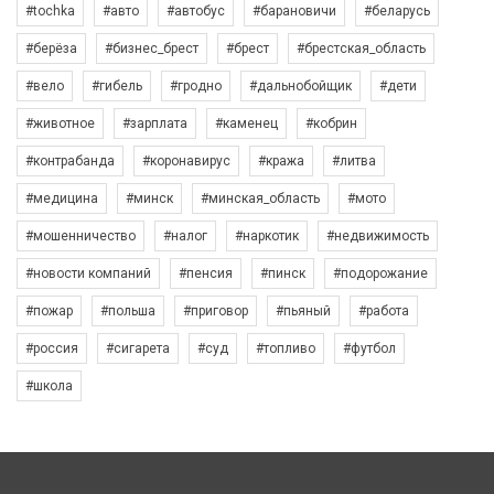
#tochka
#авто
#автобус
#барановичи
#беларусь
#берёза
#бизнес_брест
#брест
#брестская_область
#вело
#гибель
#гродно
#дальнобойщик
#дети
#животное
#зарплата
#каменец
#кобрин
#контрабанда
#коронавирус
#кража
#литва
#медицина
#минск
#минская_область
#мото
#мошенничество
#налог
#наркотик
#недвижимость
#новости компаний
#пенсия
#пинск
#подорожание
#пожар
#польша
#приговор
#пьяный
#работа
#россия
#сигарета
#суд
#топливо
#футбол
#школа