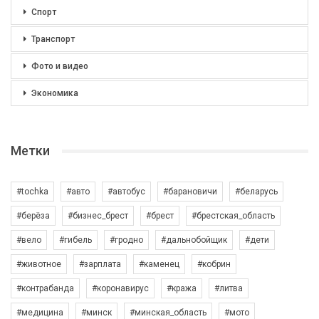
Спорт
Транспорт
Фото и видео
Экономика
Метки
#tochka
#авто
#автобус
#барановичи
#беларусь
#берёза
#бизнес_брест
#брест
#брестская_область
#вело
#гибель
#гродно
#дальнобойщик
#дети
#животное
#зарплата
#каменец
#кобрин
#контрабанда
#коронавирус
#кража
#литва
#медицина
#минск
#минская_область
#мото