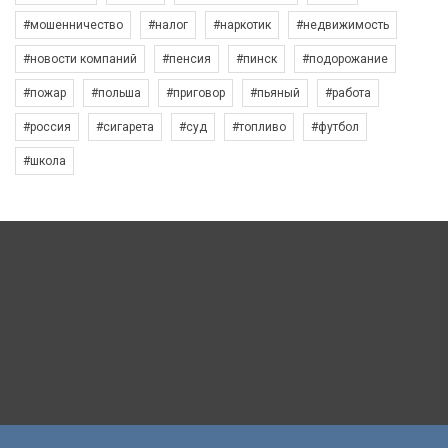
#мошенничество
#налог
#наркотик
#недвижимость
#новости компаний
#пенсия
#пинск
#подорожание
#пожар
#польша
#приговор
#пьяный
#работа
#россия
#сигарета
#суд
#топливо
#футбол
#школа