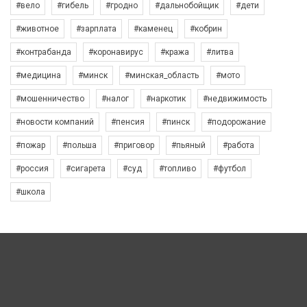
#вело
#гибель
#гродно
#дальнобойщик
#дети
#животное
#зарплата
#каменец
#кобрин
#контрабанда
#коронавирус
#кража
#литва
#медицина
#минск
#минская_область
#мото
#мошенничество
#налог
#наркотик
#недвижимость
#новости компаний
#пенсия
#пинск
#подорожание
#пожар
#польша
#приговор
#пьяный
#работа
#россия
#сигарета
#суд
#топливо
#футбол
#школа