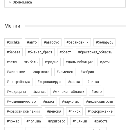
Экономика
Метки
#tochka
#авто
#автобус
#барановичи
#беларусь
#берёза
#бизнес_брест
#брест
#брестская_область
#вело
#гибель
#гродно
#дальнобойщик
#дети
#животное
#зарплата
#каменец
#кобрин
#контрабанда
#коронавирус
#кража
#литва
#медицина
#минск
#минская_область
#мото
#мошенничество
#налог
#наркотик
#недвижимость
#новости компаний
#пенсия
#пинск
#подорожание
#пожар
#польша
#приговор
#пьяный
#работа