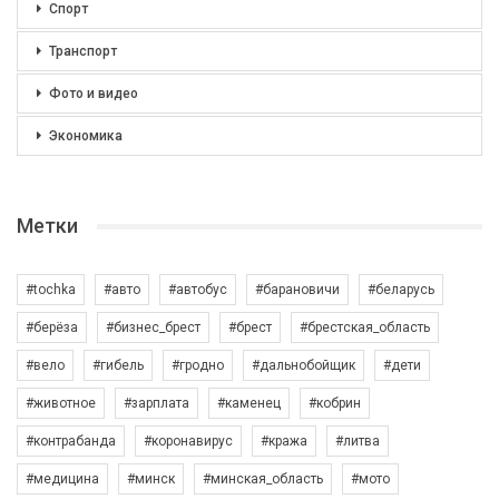
Спорт
Транспорт
Фото и видео
Экономика
Метки
#tochka
#авто
#автобус
#барановичи
#беларусь
#берёза
#бизнес_брест
#брест
#брестская_область
#вело
#гибель
#гродно
#дальнобойщик
#дети
#животное
#зарплата
#каменец
#кобрин
#контрабанда
#коронавирус
#кража
#литва
#медицина
#минск
#минская_область
#мото