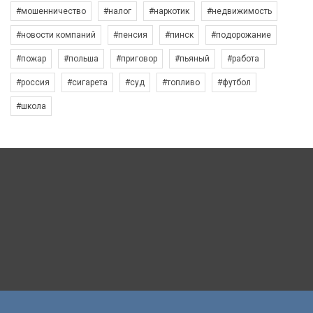
#мошенничество
#налог
#наркотик
#недвижимость
#новости компаний
#пенсия
#пинск
#подорожание
#пожар
#польша
#приговор
#пьяный
#работа
#россия
#сигарета
#суд
#топливо
#футбол
#школа