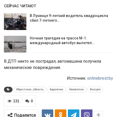
СЕЙЧАС ЧИТАЮТ
В Лунинце 9-летний водитель квадроцикла
сбил 7-летнего…
Ночная трагедия на трассе М-1:
международный автобус вылетел…
В ДТП никто не пострадал, автомашина получила
механические повреждения.
Источник:
onlinebrest.by
#брестская_область
#дрогичин
#животное
#косуля
131
0
Поделится