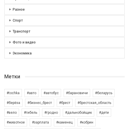
Разное
Спорт
Транспорт
Фото и видео
Экономика
Метки
#tochka
#авто
#автобус
#барановичи
#беларусь
#берёза
#бизнес_брест
#брест
#брестская_область
#вело
#гибель
#гродно
#дальнобойщик
#дети
#животное
#зарплата
#каменец
#кобрин