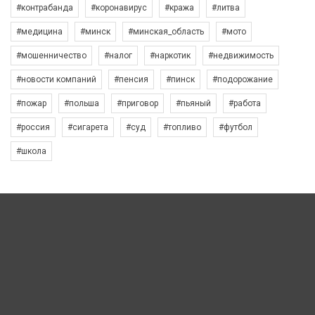
#контрабанда
#коронавирус
#кража
#литва
#медицина
#минск
#минская_область
#мото
#мошенничество
#налог
#наркотик
#недвижимость
#новости компаний
#пенсия
#пинск
#подорожание
#пожар
#польша
#приговор
#пьяный
#работа
#россия
#сигарета
#суд
#топливо
#футбол
#школа