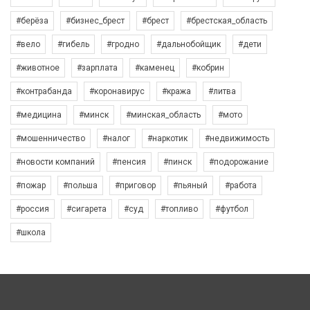
#берёза
#бизнес_брест
#брест
#брестская_область
#вело
#гибель
#гродно
#дальнобойщик
#дети
#животное
#зарплата
#каменец
#кобрин
#контрабанда
#коронавирус
#кража
#литва
#медицина
#минск
#минская_область
#мото
#мошенничество
#налог
#наркотик
#недвижимость
#новости компаний
#пенсия
#пинск
#подорожание
#пожар
#польша
#приговор
#пьяный
#работа
#россия
#сигарета
#суд
#топливо
#футбол
#школа