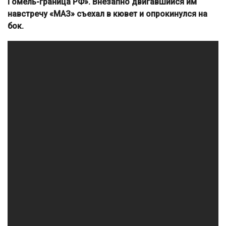
Гомель-граница РФ». Внезапно двигавшийся им
навстречу «МАЗ» съехал в кювет и опрокинулся на
бок.