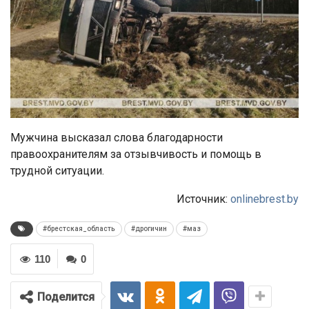
Мужчина высказал слова благодарности
правоохранителям за отзывчивость и помощь в
трудной ситуации.
Источник:
onlinebrest.by
#брестская_область
#дрогичин
#маз
110
0
Поделится