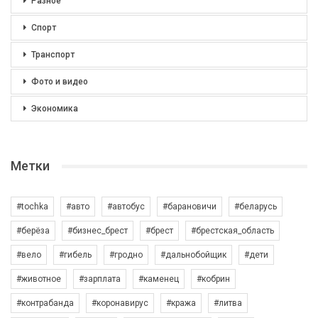
Разное
Спорт
Транспорт
Фото и видео
Экономика
Метки
#tochka
#авто
#автобус
#барановичи
#беларусь
#берёза
#бизнес_брест
#брест
#брестская_область
#вело
#гибель
#гродно
#дальнобойщик
#дети
#животное
#зарплата
#каменец
#кобрин
#контрабанда
#коронавирус
#кража
#литва