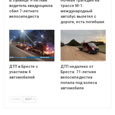
В Лунинце 9-летний
Ночная трагедия на
водитель квадроцикла
трассе М-1:
сбил 7-летнего
международный
велосипедиста
автобус вылетел с
дороги, есть погибшая
ДТП в Бресте с
ДТП недалеко от
участием 4
Бреста: 71-летняя
автомобилей
велосипедистка
попала под колеса
автомобиля
PREV
NEXT