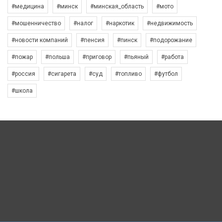
#медицина
#минск
#минская_область
#мото
#мошенничество
#налог
#наркотик
#недвижимость
#новости компаний
#пенсия
#пинск
#подорожание
#пожар
#польша
#приговор
#пьяный
#работа
#россия
#сигарета
#суд
#топливо
#футбол
#школа