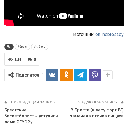
Источник:
onlinebrest.by
#брест
#гибель
134
0
Поделится
ПРЕДЫДУЩАЯ ЗАПИСЬ
СЛЕДУЮЩАЯ ЗАПИСЬ
Брестские
В Бресте (в лесу форт IV)
баскетболисты уступили
замечена птичка пищуха
дома РГУОРу