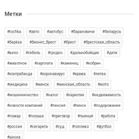
Метки
#tochka
#авто
#автобус
#барановичи
#беларусь
#берёза
#бизнес_брест
#брест
#брестская_область
#вело
#гибель
#гродно
#дальнобойщик
#дети
#животное
#зарплата
#каменец
#кобрин
#контрабанда
#коронавирус
#кража
#литва
#медицина
#минск
#минская_область
#мото
#мошенничество
#налог
#наркотик
#недвижимость
#новости компаний
#пенсия
#пинск
#подорожание
#пожар
#польша
#приговор
#пьяный
#работа
#россия
#сигарета
#суд
#топливо
#футбол
#школа