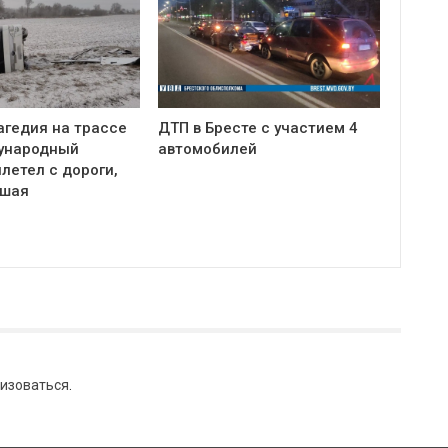
агедия на трассе
ДТП в Бресте с участием 4
ународный
автомобилей
летел с дороги,
бшая
изоваться
.