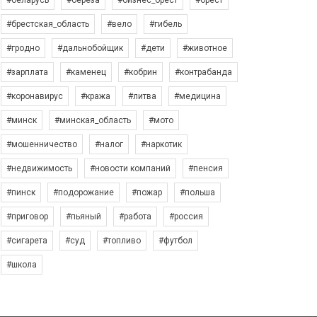
#беларусь
#берёза
#бизнес_брест
#брест
#брестская_область
#вело
#гибель
#гродно
#дальнобойщик
#дети
#животное
#зарплата
#каменец
#кобрин
#контрабанда
#коронавирус
#кража
#литва
#медицина
#минск
#минская_область
#мото
#мошенничество
#налог
#наркотик
#недвижимость
#новости компаний
#пенсия
#пинск
#подорожание
#пожар
#польша
#приговор
#пьяный
#работа
#россия
#сигарета
#суд
#топливо
#футбол
#школа