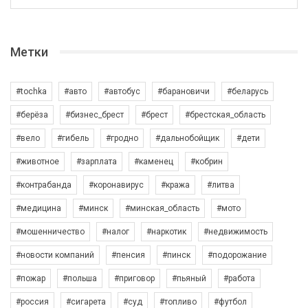
Метки
#tochka
#авто
#автобус
#барановичи
#беларусь
#берёза
#бизнес_брест
#брест
#брестская_область
#вело
#гибель
#гродно
#дальнобойщик
#дети
#животное
#зарплата
#каменец
#кобрин
#контрабанда
#коронавирус
#кража
#литва
#медицина
#минск
#минская_область
#мото
#мошенничество
#налог
#наркотик
#недвижимость
#новости компаний
#пенсия
#пинск
#подорожание
#пожар
#польша
#приговор
#пьяный
#работа
#россия
#сигарета
#суд
#топливо
#футбол