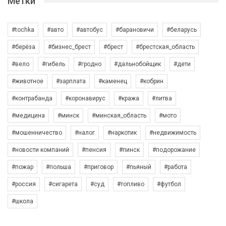
Метки
#tochka
#авто
#автобус
#барановичи
#беларусь
#берёза
#бизнес_брест
#брест
#брестская_область
#вело
#гибель
#гродно
#дальнобойщик
#дети
#животное
#зарплата
#каменец
#кобрин
#контрабанда
#коронавирус
#кража
#литва
#медицина
#минск
#минская_область
#мото
#мошенничество
#налог
#наркотик
#недвижимость
#новости компаний
#пенсия
#пинск
#подорожание
#пожар
#польша
#приговор
#пьяный
#работа
#россия
#сигарета
#суд
#топливо
#футбол
#школа