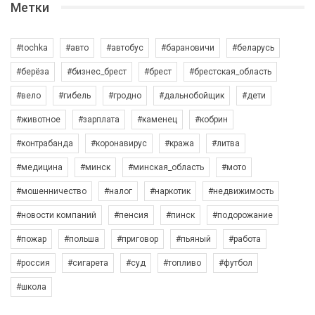
Метки
#tochka
#авто
#автобус
#барановичи
#беларусь
#берёза
#бизнес_брест
#брест
#брестская_область
#вело
#гибель
#гродно
#дальнобойщик
#дети
#животное
#зарплата
#каменец
#кобрин
#контрабанда
#коронавирус
#кража
#литва
#медицина
#минск
#минская_область
#мото
#мошенничество
#налог
#наркотик
#недвижимость
#новости компаний
#пенсия
#пинск
#подорожание
#пожар
#польша
#приговор
#пьяный
#работа
#россия
#сигарета
#суд
#топливо
#футбол
#школа