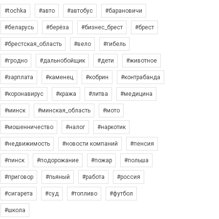
#tochka
#авто
#автобус
#барановичи
#беларусь
#берёза
#бизнес_брест
#брест
#брестская_область
#вело
#гибель
#гродно
#дальнобойщик
#дети
#животное
#зарплата
#каменец
#кобрин
#контрабанда
#коронавирус
#кража
#литва
#медицина
#минск
#минская_область
#мото
#мошенничество
#налог
#наркотик
#недвижимость
#новости компаний
#пенсия
#пинск
#подорожание
#пожар
#польша
#приговор
#пьяный
#работа
#россия
#сигарета
#суд
#топливо
#футбол
#школа