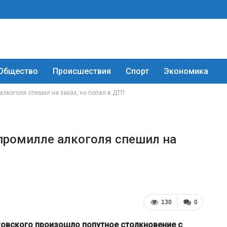
Общество
Происшествия
Спорт
Экономика
 алкоголя спешил на заказ, но попал в ДТП
 промилле алкоголя спешил на
130
0
чковского произошло попутное столкновение с