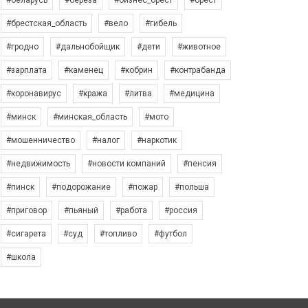
#беларусь
#берёза
#бизнес_брест
#брест
#брестская_область
#вело
#гибель
#гродно
#дальнобойщик
#дети
#животное
#зарплата
#каменец
#кобрин
#контрабанда
#коронавирус
#кража
#литва
#медицина
#минск
#минская_область
#мото
#мошенничество
#налог
#наркотик
#недвижимость
#новости компаний
#пенсия
#пинск
#подорожание
#пожар
#польша
#приговор
#пьяный
#работа
#россия
#сигарета
#суд
#топливо
#футбол
#школа