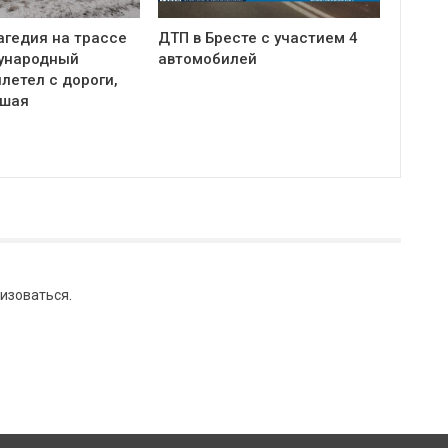
агедия на трассе
ДТП в Бресте с участием 4
ународный
автомобилей
летел с дороги,
бшая
изоваться
.