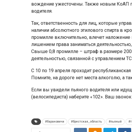
вождение ужесточены. Также новым КоАП п
водителя.
Так, ответственность для лиц, которые упра
наличии абсолютного этилового спирта в кр
промилле включительно, влечет наложение 
лишением права заниматься деятельностью, 
Свыше 0,8 промилле – штраф в размере 200
деятельностью, связанной с управлением ТС 
С 10 по 19 апреля проходит республиканска
Помните, на дороге нет места алкоголю, а 
Если вы увидели пьяного водителя или идущ
(велосипедиста) наберите «102». Ваш звоно
#барановичи
#брестская_область
#пьяный
#т