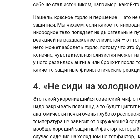
себе не стал источником, например, какой-т
Кашель, красное горло и першение — это не б
защитная. Мы чихаем, если какое-то инородн
инородное тело попадает на дыхательные пу
реакцией на раздражение слизистой — от того
него может заболеть горло, потому что это
конечно, чувствительная слизистая может на 
у него развилась ангина или бронхит после т
какие-то защитные физиологические реакции
4. «Не сиди на холодно
Это такой укоренившийся советский миф о то
надо закрывать поясницу, а то будет цисти
анатомически почки очень глубоко располо
температура не зависит от окружающей сред
вообще хороший защитный фактор, который 
случае сидение на холодном не тот фактор,