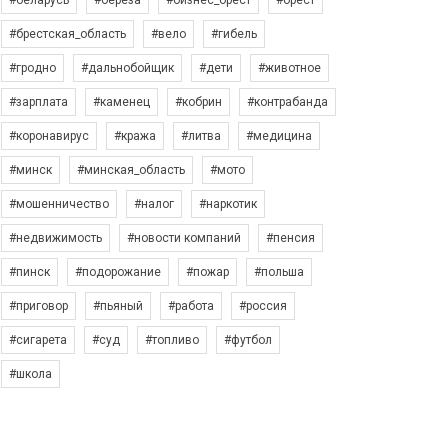
#беларусь
#берёза
#бизнес_брест
#брест
#брестская_область
#вело
#гибель
#гродно
#дальнобойщик
#дети
#животное
#зарплата
#каменец
#кобрин
#контрабанда
#коронавирус
#кража
#литва
#медицина
#минск
#минская_область
#мото
#мошенничество
#налог
#наркотик
#недвижимость
#новости компаний
#пенсия
#пинск
#подорожание
#пожар
#польша
#приговор
#пьяный
#работа
#россия
#сигарета
#суд
#топливо
#футбол
#школа