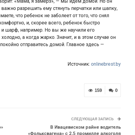
ворит: «Мама, я замерз», — мы идем домой. Но он
а важно разрешить ему стянуть перчатки или шапку,
ете, что ребенок не заболеет от того, что снял
 комфортно, и, скорее всего, ребенок быстро
у и шарф, например. Но вы же научили его
холодно, а когда жарко. Значит, и в этом случае он
спокойно отправитесь домой. Главное здесь —
Источник:
onlinebrest.by
159
0
СЛЕДУЮЩАЯ ЗАПИСЬ
о»
В Ивацевиском райне водитель
«Фольксвагена» с 2,5 промилле алкоголя