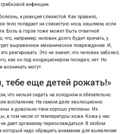
о грибковой инфекции.
олезнь, а реакция слизистой. Как правило,
ое тело попадает на слизистую носа, кашляем, если
ти. Боль в горле тоже может быть ответной
, что, например, человек долго будет кричать, у
 будет выраженное механическое повреждение. И,
это реагировать. Это не значит, что человек заболел,
ого, как он под кондиционером посидел, нет. Но
 возникать могут.
м, тебе еще детей рожать!»
м, что нельзя сидеть на холодном и обязательно
т или воспаление. На самом деле эволюционно
жены и довольно-таки хорошо утеплены. Их
ы, в том числе от температуры кожи. Кожа у нас
не дает организму переохлаждаться. В любом
 на который надо обращать внимание для выявления