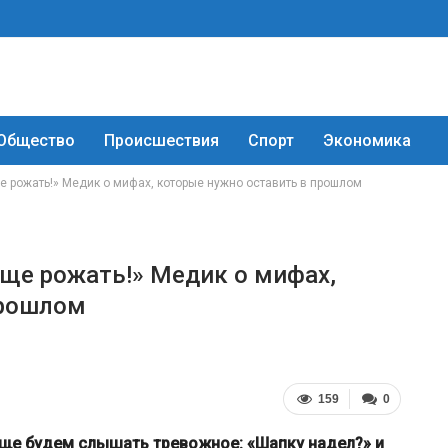
Общество
Происшествия
Спорт
Экономика
е рожать!» Медик о мифах, которые нужно оставить в прошлом
еще рожать!» Медик о мифах,
прошлом
159
0
чаще будем слышать тревожное: «Шапку надел?» и