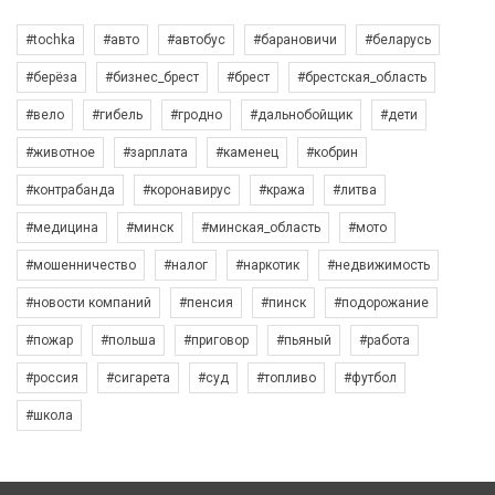
#tochka
#авто
#автобус
#барановичи
#беларусь
#берёза
#бизнес_брест
#брест
#брестская_область
#вело
#гибель
#гродно
#дальнобойщик
#дети
#животное
#зарплата
#каменец
#кобрин
#контрабанда
#коронавирус
#кража
#литва
#медицина
#минск
#минская_область
#мото
#мошенничество
#налог
#наркотик
#недвижимость
#новости компаний
#пенсия
#пинск
#подорожание
#пожар
#польша
#приговор
#пьяный
#работа
#россия
#сигарета
#суд
#топливо
#футбол
#школа