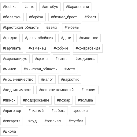
#tochka
#авто
#автобус
#барановичи
#беларусь
#берёза
#бизнес_брест
#брест
#брестская_область
#вело
#гибель
#гродно
#дальнобойщик
#дети
#животное
#зарплата
#каменец
#кобрин
#контрабанда
#коронавирус
#кража
#литва
#медицина
#минск
#минская_область
#мото
#мошенничество
#налог
#наркотик
#недвижимость
#новости компаний
#пенсия
#пинск
#подорожание
#пожар
#польша
#приговор
#пьяный
#работа
#россия
#сигарета
#суд
#топливо
#футбол
#школа