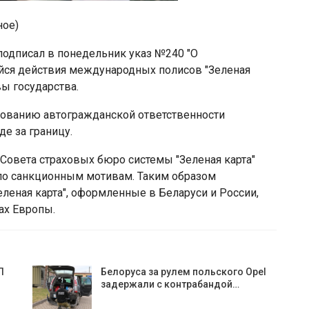
ное)
одписал в понедельник указ №240 "О
йся действия международных полисов "Зеленая
вы государства.
хованию автогражданской ответственности
е за границу.
 Совета страховых бюро системы "Зеленая карта"
 по санкционным мотивам. Таким образом
еная карта", оформленные в Беларуси и России,
ах Европы.
П
Белоруса за рулем польского Opel
задержали с контрабандой…