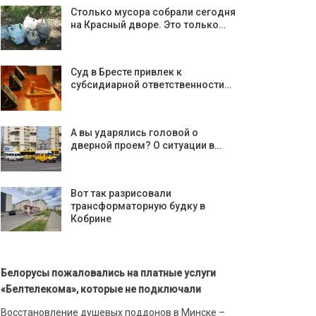
Столько мусора собрали сегодня
на Красный дворе. Это только…
Суд в Бресте привлек к
субсидиарной ответственности…
А вы ударялись головой о
дверной проем? О ситуации в…
Вот так разрисовали
трансформаторную будку в
Кобрине
Белорусы пожаловались на платные услуги
«Белтелекома», которые не подключали
Восстановление душевых поддонов в Минске –