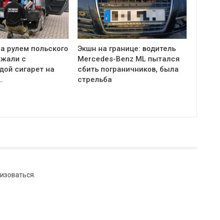
а рулем польского
Экшн на границе: водитель
ржали с
Mercedes-Benz ML пытался
дой сигарет на
сбить пограничников, была
…
стрельба
изоваться
.