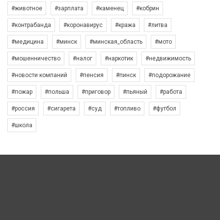
#животное
#зарплата
#каменец
#кобрин
#контрабанда
#коронавирус
#кража
#литва
#медицина
#минск
#минская_область
#мото
#мошенничество
#налог
#наркотик
#недвижимость
#новости компаний
#пенсия
#пинск
#подорожание
#пожар
#польша
#приговор
#пьяный
#работа
#россия
#сигарета
#суд
#топливо
#футбол
#школа