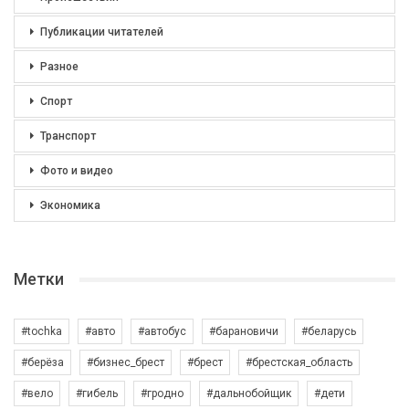
Публикации читателей
Разное
Спорт
Транспорт
Фото и видео
Экономика
Метки
#tochka
#авто
#автобус
#барановичи
#беларусь
#берёза
#бизнес_брест
#брест
#брестская_область
#вело
#гибель
#гродно
#дальнобойщик
#дети