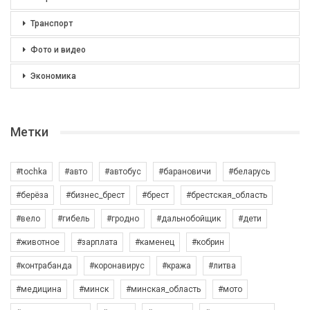
Транспорт
Фото и видео
Экономика
Метки
#tochka
#авто
#автобус
#барановичи
#беларусь
#берёза
#бизнес_брест
#брест
#брестская_область
#вело
#гибель
#гродно
#дальнобойщик
#дети
#животное
#зарплата
#каменец
#кобрин
#контрабанда
#коронавирус
#кража
#литва
#медицина
#минск
#минская_область
#мото