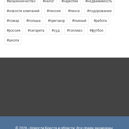
#мошенничество
#налог
#наркотик
#недвижимость
#новости компаний
#пенсия
#пинск
#подорожание
#пожар
#польша
#приговор
#пьяный
#работа
#россия
#сигарета
#суд
#топливо
#футбол
#школа
© 2026 - Новости Бреста и области. Все права защищены.