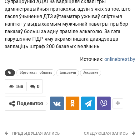
Супрацоўнікі АДАІ на вадзіцеля склалі тры
адміністрацыйныя пратаколы, адзін з якіх за тое, што
пасля ўчынення ДТЗ аўтааматар ужываў спіртныя
напіткі- у выдыхаемым мужчынай паветры прыбор
паказаў больш за адну праміле алкаголю. За гэта
парушэнне ПДР яму акрамя іншага давядзецца
заплаціць штраф 200 базавых велічынь.
Источник:
onlinebrest.by
#брестская_область
#ляховичи
#скрытие
166
0
Поделится
ПРЕДЫДУЩАЯ ЗАПИСЬ
СЛЕДУЮЩАЯ ЗАПИСЬ