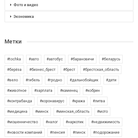
Фото и видео
Экономика
Метки
#tochka
#авто
#автобус
#барановичи
#беларусь
#берёза
#бизнес_брест
#брест
#брестская_область
#вело
#гибель
#гродно
#дальнобойщик
#дети
#животное
#зарплата
#каменец
#кобрин
#контрабанда
#коронавирус
#кража
#литва
#медицина
#минск
#минская_область
#мото
#мошенничество
#налог
#наркотик
#недвижимость
#новости компаний
#пенсия
#пинск
#подорожание