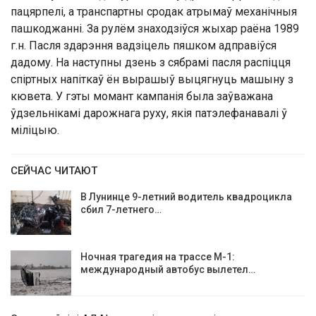
пацярпелі, а транспартны сродак атрымаў механічныя
пашкоджанні. За рулём знаходзіўся жыхар раёна 1989
г.н. Пасля здарэння вадзіцель пяшком адправіўся
дадому. На наступны дзень з сябрамі пасля распіцця
спіртных напіткаў ён вырашыў выцягнуць машыну з
кювета. У гэты момант кампанія была заўважана
ўдзельнікамі дарожнага руху, якія патэлефанавалі ў
міліцыю.
СЕЙЧАС ЧИТАЮТ
В Лунинце 9-летний водитель квадроцикла
сбил 7-летнего…
Ночная трагедия на трассе М-1:
международный автобус вылетел…