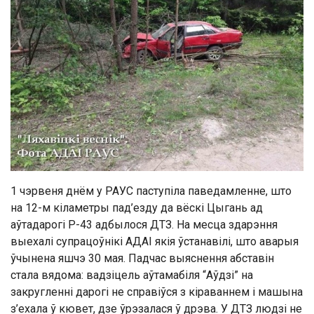
1 чэрвеня днём у РАУС паступіла паведамленне, што
на 12-м кіламетры пад’езду да вёскі Цыгань ад
аўтадарогі Р-43 адбылося ДТЗ. На месца здарэння
выехалі супрацоўнікі АДАІ якія ўстанавілі, што аварыя
ўчынена яшчэ 30 мая. Падчас выяснення абставін
стала вядома: вадзіцель аўтамабіля “Аўдзі” на
закругленні дарогі не справіўся з кіраваннем і машына
з’ехала ў кювет, дзе ўрэзалася ў дрэва. У ДТЗ людзі не