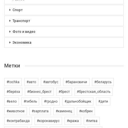
Спорт
Транспорт
Фото и видео
Экономика
Метки
#tochka
#авто
#автобус
#барановичи
#беларусь
#берёза
#бизнес_брест
#брест
#брестская_область
#вело
#гибель
#гродно
#дальнобойщик
#дети
#животное
#зарплата
#каменец
#кобрин
#контрабанда
#коронавирус
#кража
#литва