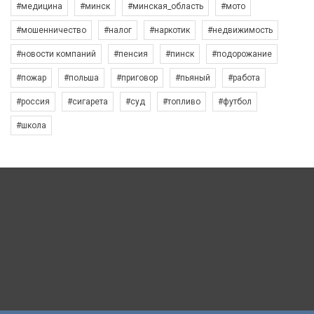
#медицина
#минск
#минская_область
#мото
#мошенничество
#налог
#наркотик
#недвижимость
#новости компаний
#пенсия
#пинск
#подорожание
#пожар
#польша
#приговор
#пьяный
#работа
#россия
#сигарета
#суд
#топливо
#футбол
#школа