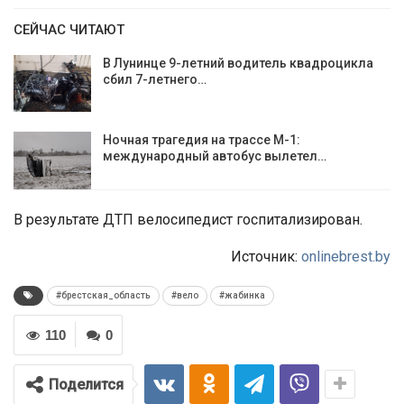
СЕЙЧАС ЧИТАЮТ
В Лунинце 9-летний водитель квадроцикла
сбил 7-летнего…
Ночная трагедия на трассе М-1:
международный автобус вылетел…
В результате ДТП велосипедист госпитализирован.
Источник:
onlinebrest.by
#брестская_область
#вело
#жабинка
110
0
Поделится