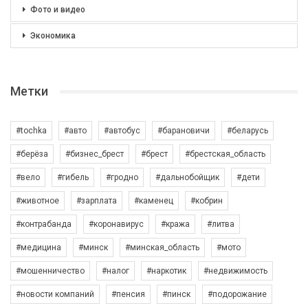
Фото и видео
Экономика
Метки
#tochka
#авто
#автобус
#барановичи
#беларусь
#берёза
#бизнес_брест
#брест
#брестская_область
#вело
#гибель
#гродно
#дальнобойщик
#дети
#животное
#зарплата
#каменец
#кобрин
#контрабанда
#коронавирус
#кража
#литва
#медицина
#минск
#минская_область
#мото
#мошенничество
#налог
#наркотик
#недвижимость
#новости компаний
#пенсия
#пинск
#подорожание