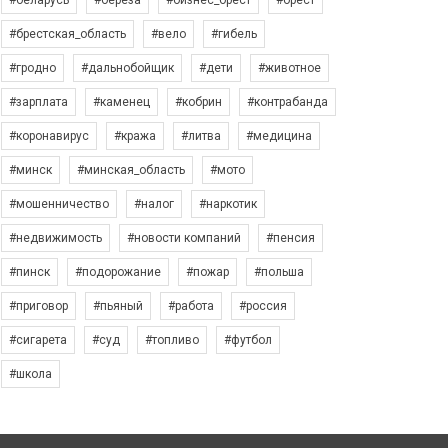
#беларусь
#берёза
#бизнес_брест
#брест
#брестская_область
#вело
#гибель
#гродно
#дальнобойщик
#дети
#животное
#зарплата
#каменец
#кобрин
#контрабанда
#коронавирус
#кража
#литва
#медицина
#минск
#минская_область
#мото
#мошенничество
#налог
#наркотик
#недвижимость
#новости компаний
#пенсия
#пинск
#подорожание
#пожар
#польша
#приговор
#пьяный
#работа
#россия
#сигарета
#суд
#топливо
#футбол
#школа