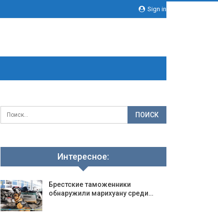
Sign in
Интересное:
Брестские таможенники
обнаружили марихуану среди…