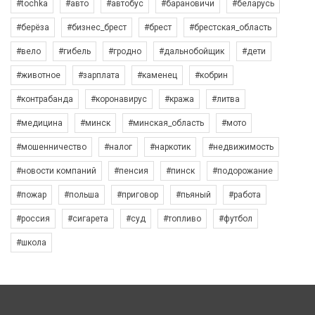
#tochka
#авто
#автобус
#барановичи
#беларусь
#берёза
#бизнес_брест
#брест
#брестская_область
#вело
#гибель
#гродно
#дальнобойщик
#дети
#животное
#зарплата
#каменец
#кобрин
#контрабанда
#коронавирус
#кража
#литва
#медицина
#минск
#минская_область
#мото
#мошенничество
#налог
#наркотик
#недвижимость
#новости компаний
#пенсия
#пинск
#подорожание
#пожар
#польша
#приговор
#пьяный
#работа
#россия
#сигарета
#суд
#топливо
#футбол
#школа