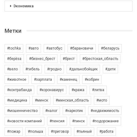
Экономика
Метки
#tochka
#авто
#автобус
#барановичи
#беларусь
#берёза
#бизнес_брест
#брест
#брестская_область
#вело
#гибель
#гродно
#дальнобойщик
#дети
#животное
#зарплата
#каменец
#кобрин
#контрабанда
#коронавирус
#кража
#литва
#медицина
#минск
#минская_область
#мото
#мошенничество
#налог
#наркотик
#недвижимость
#новости компаний
#пенсия
#пинск
#подорожание
#пожар
#польша
#приговор
#пьяный
#работа