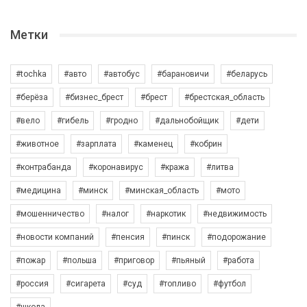
Метки
#tochka
#авто
#автобус
#барановичи
#беларусь
#берёза
#бизнес_брест
#брест
#брестская_область
#вело
#гибель
#гродно
#дальнобойщик
#дети
#животное
#зарплата
#каменец
#кобрин
#контрабанда
#коронавирус
#кража
#литва
#медицина
#минск
#минская_область
#мото
#мошенничество
#налог
#наркотик
#недвижимость
#новости компаний
#пенсия
#пинск
#подорожание
#пожар
#польша
#приговор
#пьяный
#работа
#россия
#сигарета
#суд
#топливо
#футбол