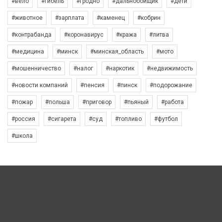
#вело
#гибель
#гродно
#дальнобойщик
#дети
#животное
#зарплата
#каменец
#кобрин
#контрабанда
#коронавирус
#кража
#литва
#медицина
#минск
#минская_область
#мото
#мошенничество
#налог
#наркотик
#недвижимость
#новости компаний
#пенсия
#пинск
#подорожание
#пожар
#польша
#приговор
#пьяный
#работа
#россия
#сигарета
#суд
#топливо
#футбол
#школа