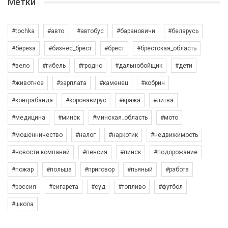
Метки
#tochka
#авто
#автобус
#барановичи
#беларусь
#берёза
#бизнес_брест
#брест
#брестская_область
#вело
#гибель
#гродно
#дальнобойщик
#дети
#животное
#зарплата
#каменец
#кобрин
#контрабанда
#коронавирус
#кража
#литва
#медицина
#минск
#минская_область
#мото
#мошенничество
#налог
#наркотик
#недвижимость
#новости компаний
#пенсия
#пинск
#подорожание
#пожар
#польша
#приговор
#пьяный
#работа
#россия
#сигарета
#суд
#топливо
#футбол
#школа