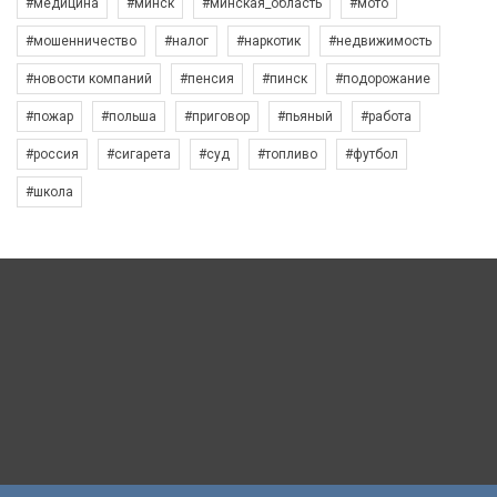
#медицина
#минск
#минская_область
#мото
#мошенничество
#налог
#наркотик
#недвижимость
#новости компаний
#пенсия
#пинск
#подорожание
#пожар
#польша
#приговор
#пьяный
#работа
#россия
#сигарета
#суд
#топливо
#футбол
#школа