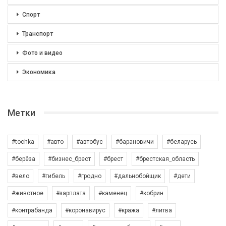
Спорт
Транспорт
Фото и видео
Экономика
Метки
#tochka
#авто
#автобус
#барановичи
#беларусь
#берёза
#бизнес_брест
#брест
#брестская_область
#вело
#гибель
#гродно
#дальнобойщик
#дети
#животное
#зарплата
#каменец
#кобрин
#контрабанда
#коронавирус
#кража
#литва