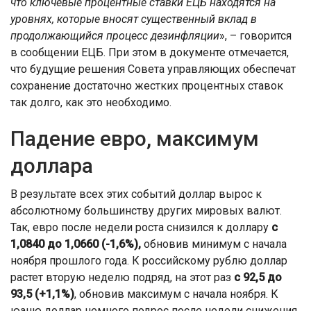
что ключевые процентные ставки ЕЦБ находятся на
уровнях, которые вносят существенный вклад в
продолжающийся процесс дезинфляци
и
», – говорится
в сообщении ЕЦБ. При этом в документе отмечается,
что будущие решения Совета управляющих обеспечат
сохранение достаточно жестких процентных ставок
так долго, как это необходимо.
Падение евро, максимум
доллара
В результате всех этих событий доллар вырос к
абсолютному большинству других мировых валют.
Так, евро после недели роста снизился к доллару
с
1,0840 до 1,0660 (-1,6%),
обновив минимум с начала
ноября прошлого года. К российскому рублю доллар
растет вторую неделю подряд, на этот раз
с 92,5 до
93,5 (+1,1%)
, обновив максимум с начала ноября. К
юаню доллар немного подрос после недели снижения,