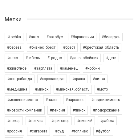
Метки
#tochka
#авто
#автобус
#барановичи
#беларусь
#берёза
#бизнес_брест
#брест
#брестская_область
#вело
#гибель
#гродно
#дальнобойщик
#дети
#животное
#зарплата
#каменец
#кобрин
#контрабанда
#коронавирус
#кража
#литва
#медицина
#минск
#минская_область
#мото
#мошенничество
#налог
#наркотик
#недвижимость
#новости компаний
#пенсия
#пинск
#подорожание
#пожар
#польша
#приговор
#пьяный
#работа
#россия
#сигарета
#суд
#топливо
#футбол