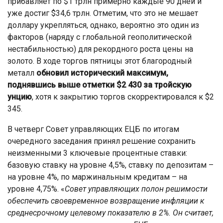
прибавляет по $1 трлн примерно каждые 90 дней и
уже достиг $34,6 трлн. Отметим, что это не мешает
доллару укрепляться, однако, вероятно это один из
факторов (наряду с глобальной геополитической
нестабильностью) для рекордного роста цены на
золото. В ходе торгов пятницы этот благородный
металл
обновил исторический максимум,
поднявшись выше отметки $2 430 за тройскую
унцию
, хотя к закрытию торгов скорректировался к $2
345.
В четверг Совет управляющих ЕЦБ по итогам
очередного заседания принял решение сохранить
неизменными 3 ключевые процентные ставки:
базовую ставку на уровне 4,5%, ставку по депозитам –
на уровне 4%, по маржинальным кредитам – на
уровне 4,75%. «
Совет управляющих полон решимости
обеспечить своевременное возвращение инфляции к
среднесрочному целевому показателю в 2%. Он считает,