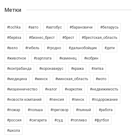
Метки
#tochka
#авто
#автобус
#барановичи
#беларусь
#берёза
#бизнес_брест
#брест
#брестская_область
#вело
#гибель
#гродно
#дальнобойщик
#дети
#животное
#зарплата
#каменец
#кобрин
#контрабанда
#коронавирус
#кража
#литва
#медицина
#минск
#минская_область
#мото
#мошенничество
#налог
#наркотик
#недвижимость
#новости компаний
#пенсия
#пинск
#подорожание
#пожар
#польша
#приговор
#пьяный
#работа
#россия
#сигарета
#суд
#топливо
#футбол
#школа