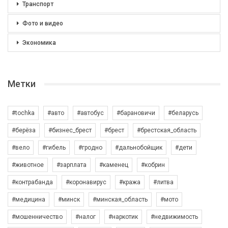
Транспорт
Фото и видео
Экономика
Метки
#tochka
#авто
#автобус
#барановичи
#беларусь
#берёза
#бизнес_брест
#брест
#брестская_область
#вело
#гибель
#гродно
#дальнобойщик
#дети
#животное
#зарплата
#каменец
#кобрин
#контрабанда
#коронавирус
#кража
#литва
#медицина
#минск
#минская_область
#мото
#мошенничество
#налог
#наркотик
#недвижимость