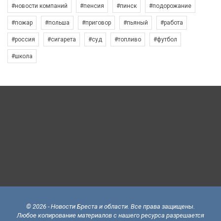
#новости компаний
#пенсия
#пинск
#подорожание
#пожар
#польша
#приговор
#пьяный
#работа
#россия
#сигарета
#суд
#топливо
#футбол
#школа
© 2026 - Новости Бреста и области. Все права защищены.
Любое копирование материалов с нашего ресурса разрешается