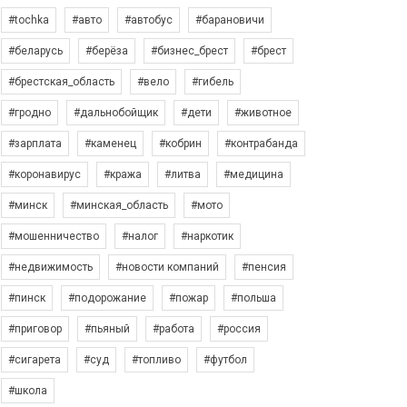
#tochka
#авто
#автобус
#барановичи
#беларусь
#берёза
#бизнес_брест
#брест
#брестская_область
#вело
#гибель
#гродно
#дальнобойщик
#дети
#животное
#зарплата
#каменец
#кобрин
#контрабанда
#коронавирус
#кража
#литва
#медицина
#минск
#минская_область
#мото
#мошенничество
#налог
#наркотик
#недвижимость
#новости компаний
#пенсия
#пинск
#подорожание
#пожар
#польша
#приговор
#пьяный
#работа
#россия
#сигарета
#суд
#топливо
#футбол
#школа