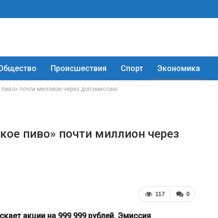
Общество
Происшествия
Спорт
Экономика
е пиво» почти миллион через допэмиссию
кое пиво» почти миллион через
117
0
кает акции на 999 999 рублей. Эмиссия