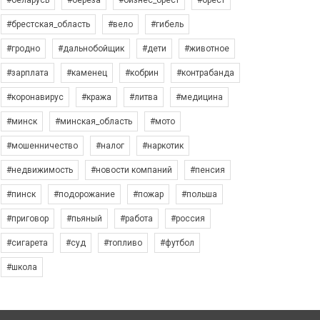
#беларусь
#берёза
#бизнес_брест
#брест
#брестская_область
#вело
#гибель
#гродно
#дальнобойщик
#дети
#животное
#зарплата
#каменец
#кобрин
#контрабанда
#коронавирус
#кража
#литва
#медицина
#минск
#минская_область
#мото
#мошенничество
#налог
#наркотик
#недвижимость
#новости компаний
#пенсия
#пинск
#подорожание
#пожар
#польша
#приговор
#пьяный
#работа
#россия
#сигарета
#суд
#топливо
#футбол
#школа