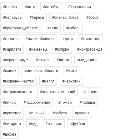
#tochka
#авто
#автобус
#барановичи
#беларусь
#берёза
#бизнес_брест
#брест
#брестская_область
#вело
#гибель
#гродно
#дальнобойщик
#дети
#животное
#зарплата
#каменец
#кобрин
#контрабанда
#коронавирус
#кража
#литва
#медицина
#минск
#минская_область
#мото
#мошенничество
#налог
#наркотик
#недвижимость
#новости компаний
#пенсия
#пинск
#подорожание
#пожар
#польша
#приговор
#пьяный
#работа
#россия
#сигарета
#суд
#топливо
#футбол
#школа