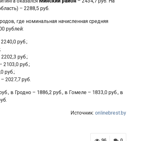
ейтинга оказался
Минский район
– 2434,7 руб. На
бласть) – 2288,5 руб.
ородов, где номинальная начисленная средняя
00 рублей:
2240,0 руб.;
;
2202,3 руб.;
2103,0 руб.;
0 руб.;
– 2027,7 руб.
б., в Гродно – 1886,2 руб., в Гомеле – 1833,0 руб., в
уб.
Источник:
onlinebrest.by
96
0