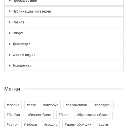
Происшествия
Публикации читателей
Разное
Спорт
Транспорт
Фото и видео
Экономика
Метки
#tochka
#авто
#автобус
#барановичи
#беларусь
#берёза
#бизнес_брест
#брест
#брестская_область
#вело
#гибель
#гродно
#дальнобойщик
#дети