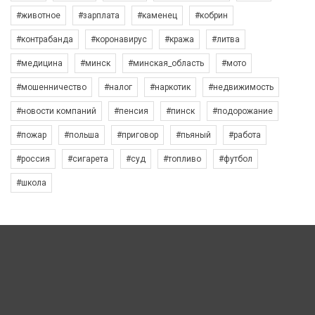
#животное
#зарплата
#каменец
#кобрин
#контрабанда
#коронавирус
#кража
#литва
#медицина
#минск
#минская_область
#мото
#мошенничество
#налог
#наркотик
#недвижимость
#новости компаний
#пенсия
#пинск
#подорожание
#пожар
#польша
#приговор
#пьяный
#работа
#россия
#сигарета
#суд
#топливо
#футбол
#школа